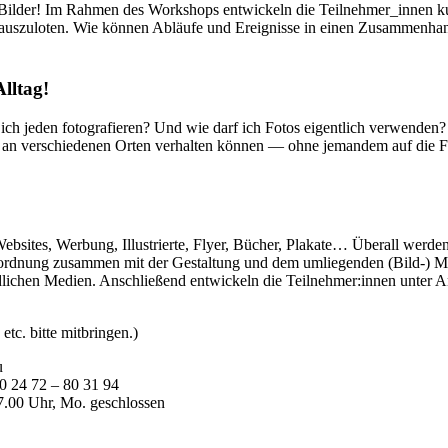
ilder! Im Rahmen des Workshops entwickeln die Teilnehmer_innen kurze
a auszuloten. Wie können Abläufe und Ereignisse in einen Zusammenhang
lltag!
 ich jeden fotografieren? Und wie darf ich Fotos eigentlich verwenden
ra an verschiedenen Orten verhalten können — ohne jemandem auf die Fü
ebsites, Werbung, Illustrierte, Flyer, Bücher, Plakate… Überall werden 
e Anordnung zusammen mit der Gestaltung und dem umliegenden (Bild-)
ichen Medien. Anschließend entwickeln die Teilnehmer:innen unter An
tc. bitte mitbringen.)
u
0 24 72 – 80 31 94
7.00 Uhr, Mo. geschlossen