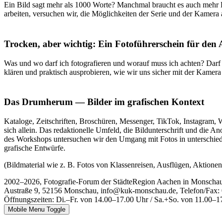
Ein Bild sagt mehr als 1000 Worte? Manchmal braucht es auch mehr B
arbeiten, versuchen wir, die Möglichkeiten der Serie und der Kamer
Trocken, aber wichtig: Ein Fotoführerschein für den A
Was und wo darf ich fotografieren und worauf muss ich achten? Darf
klären und praktisch ausprobieren, wie wir uns sicher mit der Kame
Das Drumherum — Bilder im grafischen Kontext
Kataloge, Zeitschriften, Broschüren, Messenger, TikTok, Instagram, W
sich allein. Das redaktionelle Umfeld, die Bildunterschrift und di
des Workshops untersuchen wir den Umgang mit Fotos in unterschiedl
grafische Entwürfe.
(Bildmaterial wie z. B. Fotos von Klassenreisen, Ausflügen, Aktionen e
2002–2026, Fotografie-Forum der StädteRegion Aachen in Monscha
Austraße 9, 52156 Monschau, info@kuk-monschau.de, Telefon/Fax: 
Öffnungszeiten: Di.–Fr. von 14.00–17.00 Uhr / Sa.+So. von 11.00–1
Mobile Menu Toggle