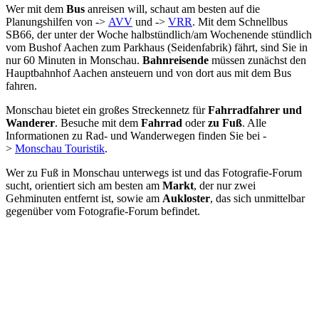
Wer mit dem
Bus
anreisen will, schaut am besten auf die
Planungshilfen von ->
AVV
und ->
VRR
. Mit dem Schnellbus
SB66, der unter der Woche halbstündlich/am Wochenende stündlich
vom Bushof Aachen zum Parkhaus (Seidenfabrik) fährt, sind Sie in
nur 60 Minuten in Monschau.
Bahnreisende
müssen zunächst den
Hauptbahnhof Aachen ansteuern und von dort aus mit dem Bus
fahren.
Monschau bietet ein großes Streckennetz für
Fahrradfahrer und
Wanderer
. Besuche mit dem
Fahrrad
oder
zu Fuß
. Alle
Informationen zu Rad- und Wanderwegen finden Sie bei -
>
Monschau Touristik
.
Wer zu Fuß in Monschau unterwegs ist und das Fotografie-Forum
sucht, orientiert sich am besten am
Markt
, der nur zwei
Gehminuten entfernt ist, sowie am
Aukloster
, das sich unmittelbar
gegenüber vom Fotografie-Forum befindet.