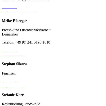
E-Mail an
Sophie-Marie Kratzke
Meike Eiberger
Presse- und Öffentlichkeitsarbeit
Lernatelier
Telefon: +49 (0) 241 5198-1610
E-Mail an
Meike Eiberger
Stephan Sikora
Finanzen
E-Mail an
Stephan Sikora
Stefanie Korr
Restaurierung, Protokolle