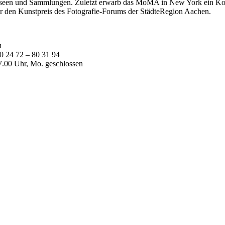
useen und Sammlungen. Zuletzt erwarb das MoMA in New York ein Kon
Jahr den Kunstpreis des Fotografie-Forums der StädteRegion Aachen.
u
0 24 72 – 80 31 94
7.00 Uhr, Mo. geschlossen