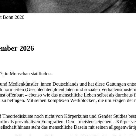
st Bonn 2026
zember 2026
7, in Monschau stattfinden.
- und Medienkünstler_innen Deutschlands und hat diese Gattungen entsc
h normierten (Geschlechter-)Identitäten und sozialen Verhaltensmustern 
nst offenbart – ebenso wie das menschliche Leben selbst als durchaus fr
elt zu befragen. Mit seinen komplexen Werkblöcken, die um Fragen der 
 und Theoriediskurse noch nicht von Körperkunst und Gender Studies be
 oftmals provokativen Fotografien. Den – meistens eigenen – Körper ve
lschaft hinaus steht das menschliche Dasein mit seinen allgegenwärt